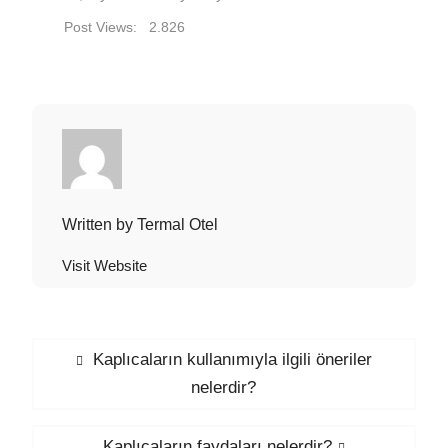
Post Views:
2.826
Written by
Termal Otel
Visit Website
Yazı
Previous
Kaplıcaların kullanımıyla ilgili öneriler
post:
nelerdir?
gezinmesi
Next
Kaplıcaların faydaları nelerdir?