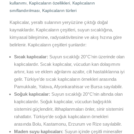
kullanımı
,
Kaplıcaların özellikleri
,
Kaplıcaların
sınıflandırılması
,
Kaplıcaların türleri
Kaplıcalar, yeraltı sularının yeryüzüne çıktığı doğal
kaynaklardır. Kaplıcaların çeşitleri, suyun sıcaklığına,
kimyasal bileşimine, radyoaktivitesine ve akış hızına göre
belirlenir. Kaplıcaların çeşitleri şunlardır:
Sıcak kaplıcalar:
Suyun sıcaklığı 20°C’nin üzerinde olan
kaplıcalardır. Sıcak kaplıcalar, vücudun kan dolaşımını
artırır, kas ve eklem ağrılarını azaltır, cilt hastalıklarına iyi
gelir. Türkiye’de sıcak kaplıcaların örnekleri arasında
Pamukkale, Yalova, Afyonkarahisar ve Bursa sayılabilir.
Soğuk kaplıcalar:
Suyun sıcaklığı 20°C’nin altında olan
kaplıcalardır. Soğuk kaplıcalar, vücudun bağışıklık
sistemini güçlendirir, iltihaplanmaları önler, sinir sistemini
rahatlatır. Türkiye’de soğuk kaplıcaların örnekleri
arasında Bolu, Kastamonu, Erzurum ve Rize sayılabilir.
Maden suyu kaplıcaları:
Suyun içinde çeşitli mineraller