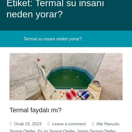
Etiket: Termal su insanı
neden yorar?
Home
Termal su insanı neden yorar?
Termal faydalı mı?
Ocak 15, 2023
Leave a comment
Aile Havuzlu
Termal Oteller
,
En İyi Termal Oteller
,
İslami Termal Oteller
,