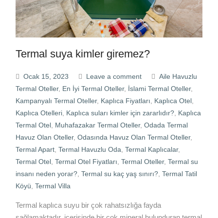
Termal suya kimler giremez?
Ocak 15, 2023
Leave a comment
Aile Havuzlu
Termal Oteller
,
En İyi Termal Oteller
,
İslami Termal Oteller
,
Kampanyalı Termal Oteller
,
Kaplıca Fiyatları
,
Kaplıca Otel
,
Kaplıca Otelleri
,
Kaplıca suları kimler için zararlıdır?
,
Kaplıca
Termal Otel
,
Muhafazakar Termal Oteller
,
Odada Termal
Havuz Olan Oteller
,
Odasında Havuz Olan Termal Oteller
,
Termal Apart
,
Termal Havuzlu Oda
,
Termal Kaplıcalar
,
Termal Otel
,
Termal Otel Fiyatları
,
Termal Oteller
,
Termal su
insanı neden yorar?
,
Termal su kaç yaş sınırı?
,
Termal Tatil
Köyü
,
Termal Villa
Termal kaplıca suyu bir çok rahatsızlığa fayda
sağlamaktadır. içerisinde bir çok mineral bulunduran termal