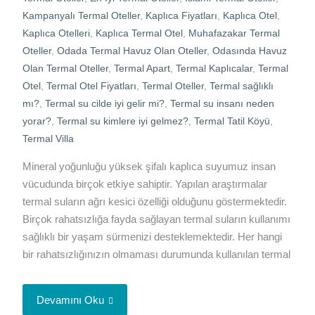
Kampanyalı Termal Oteller
,
Kaplıca Fiyatları
,
Kaplıca Otel
,
Kaplıca Otelleri
,
Kaplıca Termal Otel
,
Muhafazakar Termal
Oteller
,
Odada Termal Havuz Olan Oteller
,
Odasında Havuz
Olan Termal Oteller
,
Termal Apart
,
Termal Kaplıcalar
,
Termal
Otel
,
Termal Otel Fiyatları
,
Termal Oteller
,
Termal sağlıklı
mı?
,
Termal su cilde iyi gelir mi?
,
Termal su insanı neden
yorar?
,
Termal su kimlere iyi gelmez?
,
Termal Tatil Köyü
,
Termal Villa
Mineral yoğunluğu yüksek şifalı kaplıca suyumuz insan
vücudunda birçok etkiye sahiptir. Yapılan araştırmalar
termal suların ağrı kesici özelliği olduğunu göstermektedir.
Birçok rahatsızlığa fayda sağlayan termal suların kullanımı
sağlıklı bir yaşam sürmenizi desteklemektedir. Her hangi
bir rahatsızlığınızın olmaması durumunda kullanılan termal
Devamını Oku