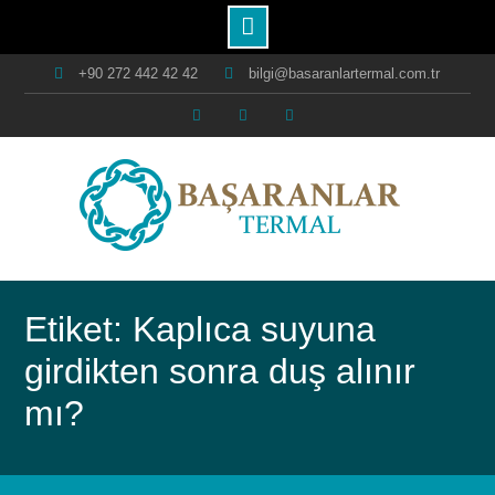
Skip
+90 272 442 42 42
bilgi@basaranlartermal.com.tr
to
content
Facebook
Instagram
Youtube
Etiket: Kaplıca suyuna
girdikten sonra duş alınır
mı?