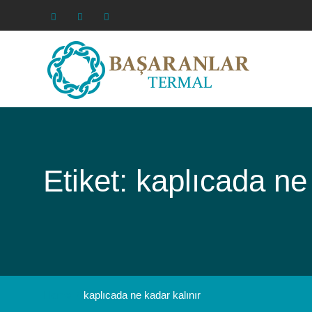
Skip
to
Facebook
Instagram
Youtube
content
Etiket: kaplıcada ne
Home
kaplıcada ne kadar kalınır