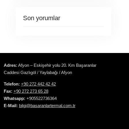
Son yorumlar
Adres:
Afyon – Eskişehir yolu 20. Km Başaranlar
Caddesi Gazlıgöl / Yaylabağı / Afyon
Telefon:
+90 272 442 42 42
Fax:
+90 272 273 65 28
Whatsapp:
+905522736364
E-Mail:
bilgi@basaranlartermal.com.tr