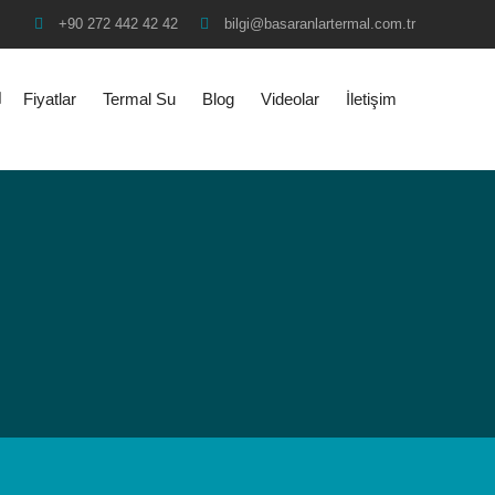
+90 272 442 42 42
bilgi@basaranlartermal.com.tr
Fiyatlar
Termal Su
Blog
Videolar
İletişim