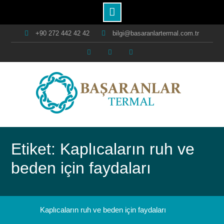
Skip
+90 272 442 42 42
bilgi@basaranlartermal.com.tr
to
content
Facebook
Instagram
Youtube
Etiket: Kaplıcaların ruh ve
beden için faydaları
Home
Kaplıcaların ruh ve beden için faydaları