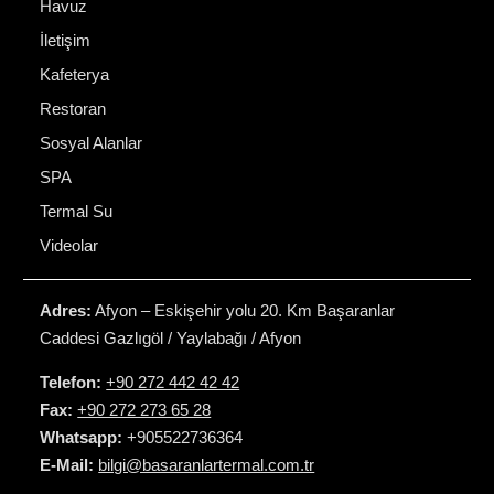
Havuz
İletişim
Kafeterya
Restoran
Sosyal Alanlar
SPA
Termal Su
Videolar
Adres:
Afyon – Eskişehir yolu 20. Km Başaranlar
Caddesi Gazlıgöl / Yaylabağı / Afyon
Telefon:
+90 272 442 42 42
Fax:
+90 272 273 65 28
Whatsapp:
+905522736364
E-Mail:
bilgi@basaranlartermal.com.tr