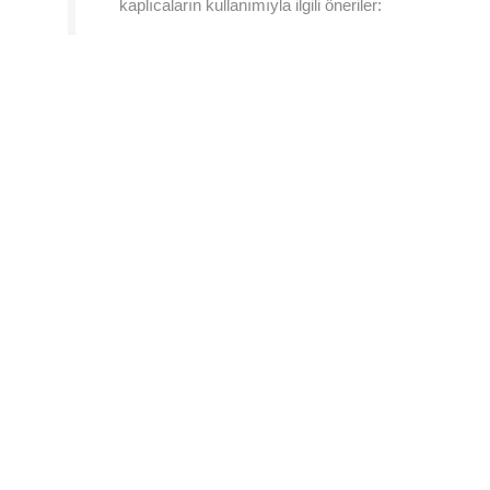
kaplıcaların kullanımıyla ilgili öneriler: