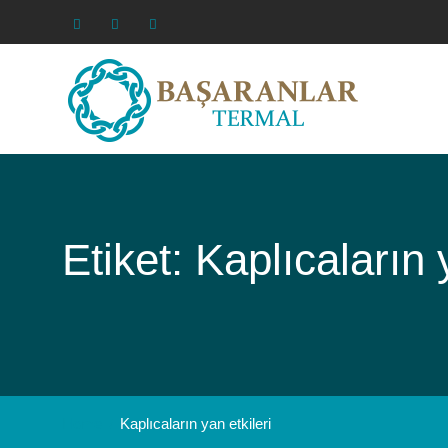
Skip
to
Facebook
Instagram
Youtube
content
Etiket: Kaplıcaların 
Home
Kaplıcaların yan etkileri