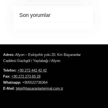
Son yorumlar
Adres:
Afyon – Eskişehir yolu 20. Km Başaranlar
Caddesi Gazlıgöl / Yaylabağı / Afyon
Telefon:
+90 272 442 42 42
Fax:
+90 272 273 65 28
Whatsapp:
+905522736364
E-Mail:
bilgi@basaranlartermal.com.tr