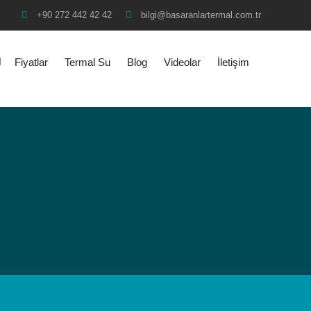
+90 272 442 42 42
bilgi@basaranlartermal.com.tr
Fiyatlar
Termal Su
Blog
Videolar
İletişim