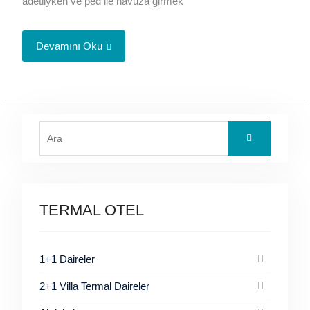
adetliyken ve ped ile havuza girmek
Devamını Oku
Search
for:
TERMAL OTEL
1+1 Daireler
2+1 Villa Termal Daireler