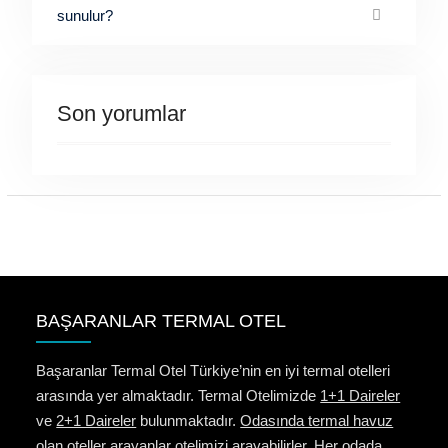
sunulur?
Son yorumlar
BAŞARANLAR TERMAL OTEL
Başaranlar Termal Otel Türkiye’nin en iyi termal otelleri
arasında yer almaktadır. Termal Otelimizde
1+1 Daireler
ve
2+1 Daireler
bulunmaktadır.
Odasında termal havuz
olan oteller
arayanlar otelimizi arayabilirler. Her odada