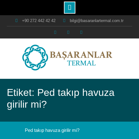
Skip
+90 272 442 42 42
bilgi@basaranlartermal.com.tr
to
content
Facebook
Instagram
Youtube
Etiket: Ped takıp havuza
girilir mi?
Home
Ped takıp havuza girilir mi?