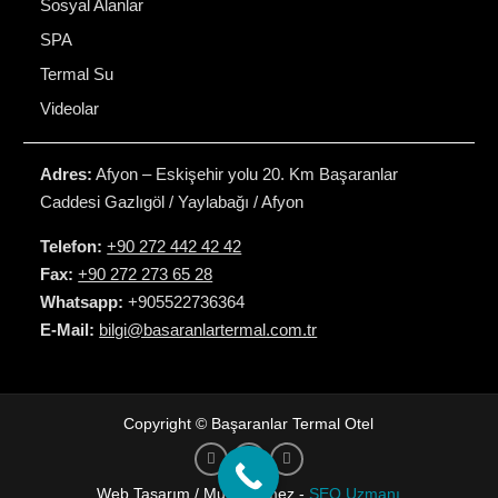
Sosyal Alanlar
SPA
Termal Su
Videolar
Adres:
Afyon – Eskişehir yolu 20. Km Başaranlar
Caddesi Gazlıgöl / Yaylabağı / Afyon
Telefon:
+90 272 442 42 42
Fax:
+90 272 273 65 28
Whatsapp:
+905522736364
E-Mail:
bilgi@basaranlartermal.com.tr
Copyright © Başaranlar Termal Otel
Facebook
Instagram
Youtube
Web Tasarım / Murat Ölmez -
SEO Uzmanı