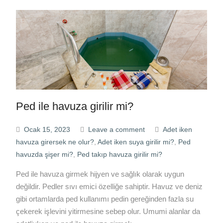
Ped ile havuza girilir mi?
Ocak 15, 2023
Leave a comment
Adet iken
havuza girersek ne olur?
,
Adet iken suya girilir mi?
,
Ped
havuzda şişer mi?
,
Ped takıp havuza girilir mi?
Ped ile havuza girmek hijyen ve sağlık olarak uygun
değildir. Pedler sıvı emici özelliğe sahiptir. Havuz ve deniz
gibi ortamlarda ped kullanımı pedin gereğinden fazla su
çekerek işlevini yitirmesine sebep olur. Umumi alanlar da