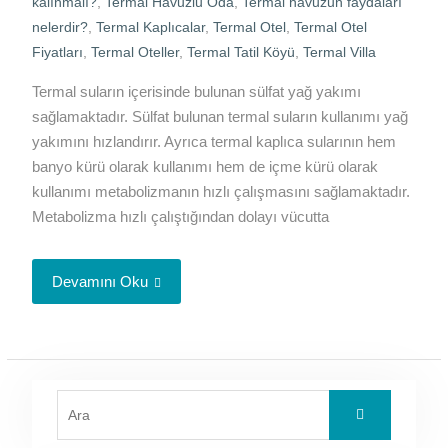
kalınmalı?
,
Termal Havuzlu Oda
,
Termal havuzun faydaları
nelerdir?
,
Termal Kaplıcalar
,
Termal Otel
,
Termal Otel
Fiyatları
,
Termal Oteller
,
Termal Tatil Köyü
,
Termal Villa
Termal suların içerisinde bulunan sülfat yağ yakımı
sağlamaktadır. Sülfat bulunan termal suların kullanımı yağ
yakımını hızlandırır. Ayrıca termal kaplıca sularının hem
banyo kürü olarak kullanımı hem de içme kürü olarak
kullanımı metabolizmanın hızlı çalışmasını sağlamaktadır.
Metabolizma hızlı çalıştığından dolayı vücutta
Devamını Oku
Search
for: