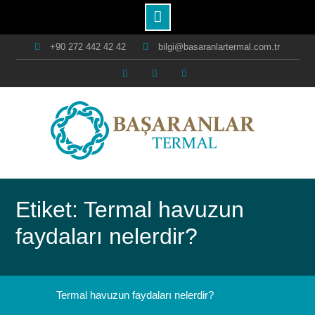
Skip
+90 272 442 42 42
bilgi@basaranlartermal.com.tr
to
content
Facebook
Instagram
Youtube
Etiket: Termal havuzun
faydaları nelerdir?
Home
Termal havuzun faydaları nelerdir?