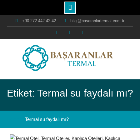
Skip
+90 272 442 42 42
bilgi@basaranlartermal.com.tr
to
content
Facebook
Instagram
Youtube
Etiket: Termal su faydalı mı?
Home
Termal su faydalı mı?