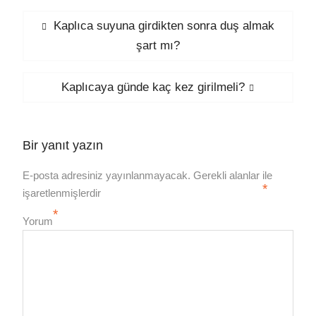
Yazı
Previous
Kaplıca suyuna girdikten sonra duş almak
post:
şart mı?
gezinmesi
Next
Kaplıcaya günde kaç kez girilmeli?
post:
Bir yanıt yazın
E-posta adresiniz yayınlanmayacak.
Gerekli alanlar
ile
*
işaretlenmişlerdir
*
Yorum