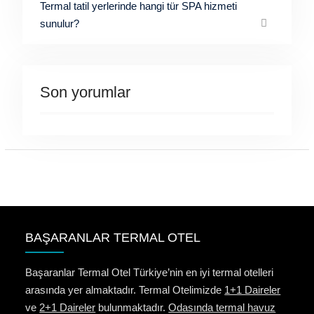
Termal tatil yerlerinde hangi tür SPA hizmeti
sunulur?
Son yorumlar
BAŞARANLAR TERMAL OTEL
Başaranlar Termal Otel Türkiye’nin en iyi termal otelleri
arasında yer almaktadır. Termal Otelimizde
1+1 Daireler
ve
2+1 Daireler
bulunmaktadır.
Odasında termal havuz