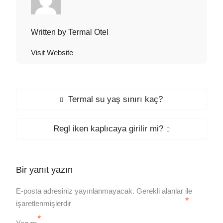
Written by
Termal Otel
Visit Website
Yazı
Previous
Termal su yaş sınırı kaç?
post:
gezinmesi
Next
Regl iken kaplıcaya girilir mi?
post:
Bir yanıt yazın
E-posta adresiniz yayınlanmayacak.
Gerekli alanlar
ile
*
işaretlenmişlerdir
*